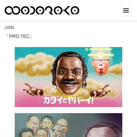
LION
「PRO TEC」