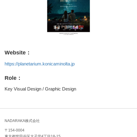
Website：
https://planetarium.konicaminolta.jp
Role：
Key Visual Design / Graphic Design
NADARAKA株式会社
〒154-0004
東京都世田谷区太子堂4丁目18-15